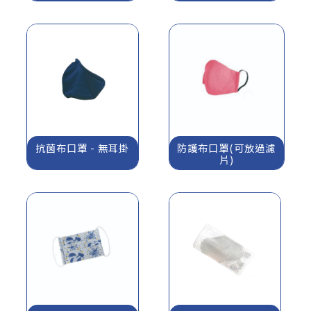
抗菌布口罩 - 無耳掛
防護布口罩(可放過濾
片)