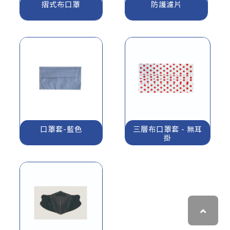
摺式布口罩
防護濾片
口罩套-藍色
三層布口罩套 - 無耳
掛